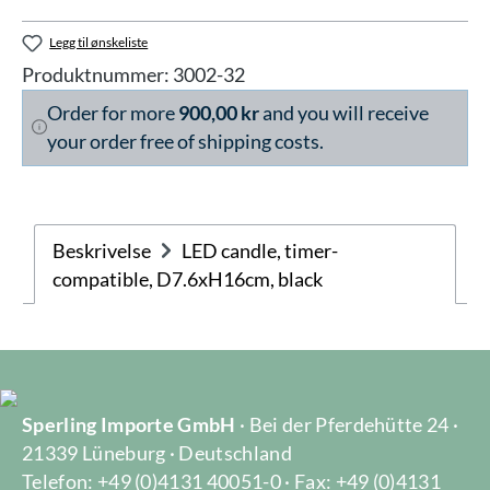
Legg til ønskeliste
Produktnummer:
3002-32
Order for more
900,00 kr
and you will receive
your order free of shipping costs.
Beskrivelse
LED candle, timer-
compatible, D7.6xH16cm, black
Sperling Importe GmbH
· Bei der Pferdehütte 24 ·
21339 Lüneburg · Deutschland
Telefon: +49 (0)4131 40051-0 · Fax: +49 (0)4131