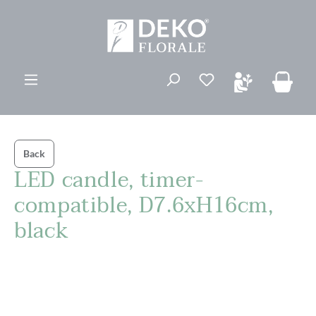
ovedinnhold
Du har 0 ønskelis
Back
LED candle, timer-
compatible, D7.6xH16cm,
black
Hopp over bildegalleri