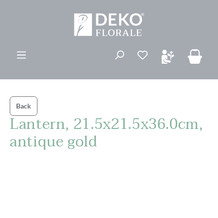
ovedinnhold
Du har 0 ønskelis
Back
Lantern, 21.5x21.5x36.0cm,
antique gold
Hopp over bildegalleri