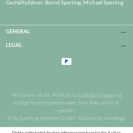
Gechäftsführer: Bernd Sperling, Michael Sperling
GENERAL
LEGAL
Alle priser ekskl. MVA pluss
fraktkostnader
og
mulige leveringskostnader, hvis ikke annet er
oppgitt.
© by Sperling Importe GmbH - realised by mandego
Dette nettstedet bruker informasjonskapsler for å sikre