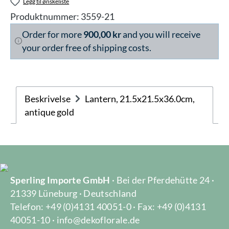
Legg til ønskeliste
Produktnummer:
3559-21
Order for more
900,00 kr
and you will receive
your order free of shipping costs.
Beskrivelse
Lantern, 21.5x21.5x36.0cm,
antique gold
Sperling Importe GmbH
· Bei der Pferdehütte 24 ·
21339 Lüneburg · Deutschland
Telefon: +49 (0)4131 40051-0 · Fax: +49 (0)4131
40051-10 · info@dekoflorale.de