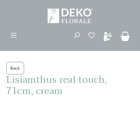
ovedinnhold
Du har 0 ønskelis
Back
Lisiamthus real touch,
71cm, cream
Hopp over bildegalleri