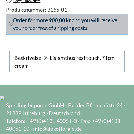
Legg til ønskeliste
Produktnummer:
3165-01
Order for more
900,00 kr
and you will receive
your order free of shipping costs.
Beskrivelse
Lisiamthus real touch, 71cm,
cream
Sperling Importe GmbH
· Bei der Pferdehütte 24 ·
21339 Lüneburg · Deutschland
Telefon: +49 (0)4131 40051-0 · Fax: +49 (0)4131
40051-10 · info@dekoflorale.de