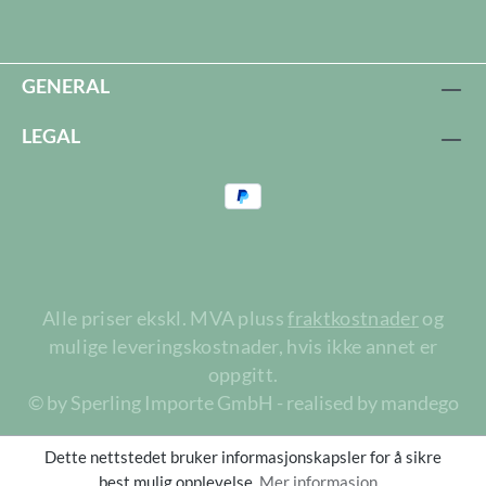
GENERAL
LEGAL
Alle priser ekskl. MVA pluss
fraktkostnader
og
mulige leveringskostnader, hvis ikke annet er
oppgitt.
© by Sperling Importe GmbH - realised by mandego
Dette nettstedet bruker informasjonskapsler for å sikre
best mulig opplevelse.
Mer informasjon...