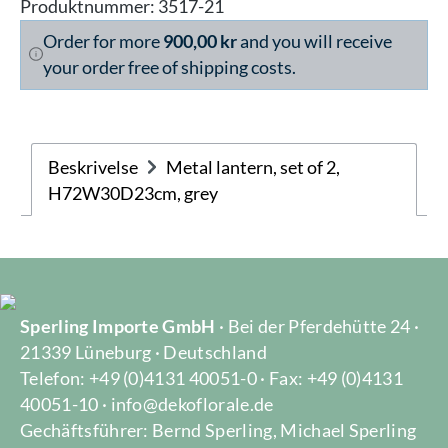
Produktnummer:
3517-21
Order for more
900,00 kr
and you will receive
your order free of shipping costs.
Beskrivelse
Metal lantern, set of 2,
H72W30D23cm, grey
Sperling Importe GmbH
· Bei der Pferdehütte 24 ·
21339 Lüneburg · Deutschland
Telefon: +49 (0)4131 40051-0 · Fax: +49 (0)4131
40051-10 · info@dekoflorale.de
Gechäftsführer: Bernd Sperling, Michael Sperling