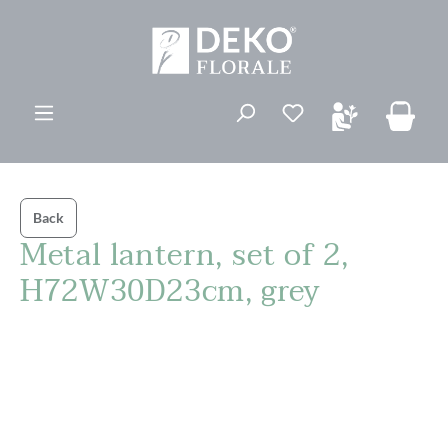
ovedinnhold
Du har 0 ønskelis
Back
Metal lantern, set of 2,
H72W30D23cm, grey
Hopp over bildegalleri