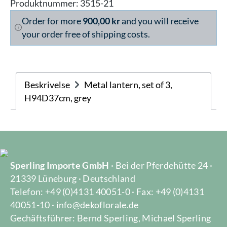
Produktnummer:
3515-21
Order for more
900,00 kr
and you will receive
your order free of shipping costs.
Beskrivelse
Metal lantern, set of 3,
H94D37cm, grey
Sperling Importe GmbH
· Bei der Pferdehütte 24 ·
21339 Lüneburg · Deutschland
Telefon: +49 (0)4131 40051-0 · Fax: +49 (0)4131
40051-10 · info@dekoflorale.de
Gechäftsführer: Bernd Sperling, Michael Sperling