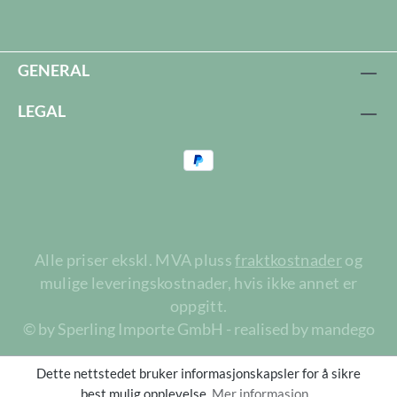
GENERAL
LEGAL
Alle priser ekskl. MVA pluss
fraktkostnader
og
mulige leveringskostnader, hvis ikke annet er
oppgitt.
© by Sperling Importe GmbH - realised by mandego
Dette nettstedet bruker informasjonskapsler for å sikre
best mulig opplevelse.
Mer informasjon...