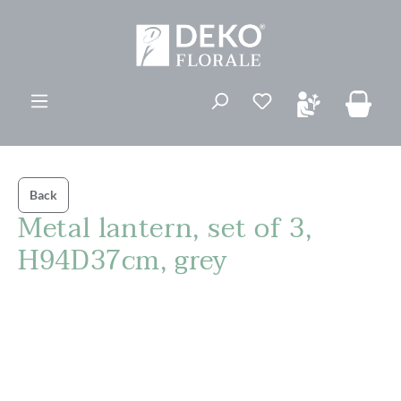
ovedinnhold
Du har 0 ønskelis
Back
Metal lantern, set of 3,
H94D37cm, grey
Hopp over bildegalleri