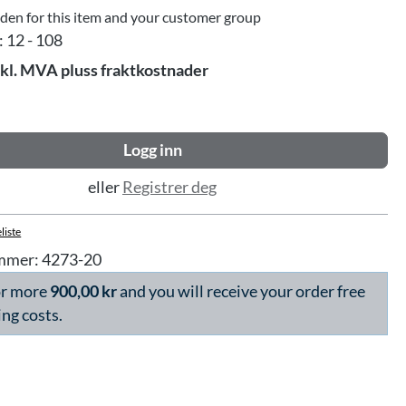
dden for this item and your customer group
:
12 - 108
skl. MVA pluss fraktkostnader
Logg inn
eller
Registrer deg
liste
mmer:
4273-20
or more
900,00 kr
and you will receive your order free
ing costs.