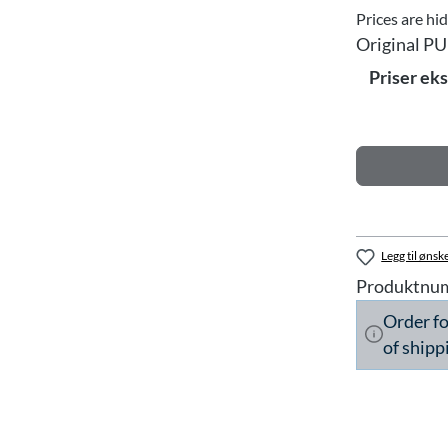
Prices are hi
Original PU
Priser ek
Legg til ønske
Produktnu
Order f
of shipp