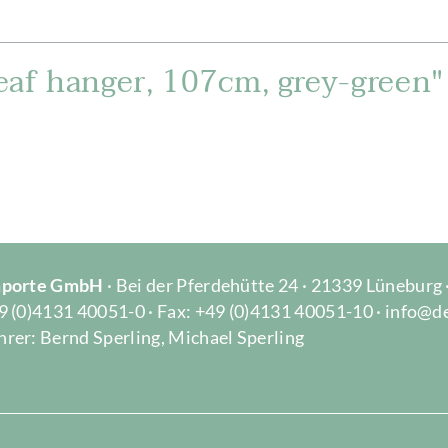
eaf hanger, 107cm, grey-green"
Importe GmbH
· Bei der Pferdehütte 24 · 21339 Lüneburg
9 (0)4131 40051-0 · Fax: +49 (0)4131 40051-10 · info@d
rer: Bernd Sperling, Michael Sperling