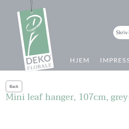
il søk
Gå til hovednavigasjon
HJEM
IMPRES
Back
Mini leaf hanger, 107cm, grey
Hopp over bildegalleri