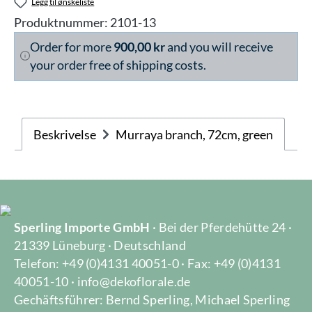
Legg til ønskeliste
Produktnummer:
2101-13
Order for more
900,00 kr
and you will receive
your order free of shipping costs.
Beskrivelse
Murraya branch, 72cm, green
Sperling Importe GmbH
· Bei der Pferdehütte 24 ·
21339 Lüneburg · Deutschland
Telefon: +49 (0)4131 40051-0 · Fax: +49 (0)4131
40051-10 · info@dekoflorale.de
Gechäftsführer: Bernd Sperling, Michael Sperling