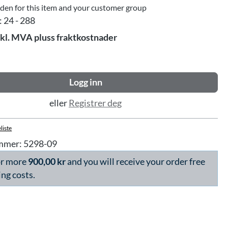
dden for this item and your customer group
:
24 - 288
skl. MVA pluss fraktkostnader
Logg inn
eller
Registrer deg
liste
mmer:
5298-09
or more
900,00 kr
and you will receive your order free
ing costs.