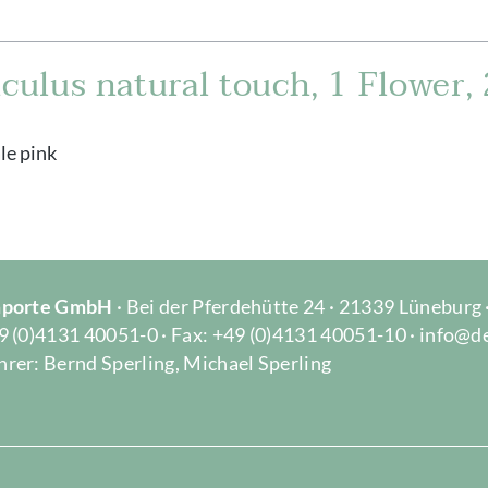
ulus natural touch, 1 Flower, 
le pink
Importe GmbH
· Bei der Pferdehütte 24 · 21339 Lüneburg
9 (0)4131 40051-0 · Fax: +49 (0)4131 40051-10 · info@d
rer: Bernd Sperling, Michael Sperling