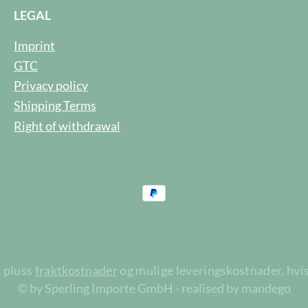
LEGAL
Imprint
GTC
Privacy policy
Shipping Terms
Right of withdrawal
A pluss
fraktkostnader
og mulige leveringskostnader, hvis
© by Sperling Importe GmbH - realised by mandego