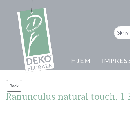
il søk
Gå til hovednavigasjon
HJEM
IMPRES
Back
Ranunculus natural touch, 1 
Hopp over bildegalleri