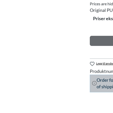
Prices are hi
Original PU
Priser ek
Legg til ønske
Produktnu
Order f
of shipp