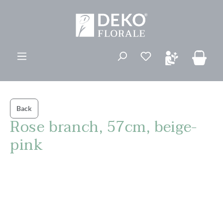
ovedinnhold
Du har 0 ønskelis
Back
Rose branch, 57cm, beige-
pink
Hopp over bildegalleri