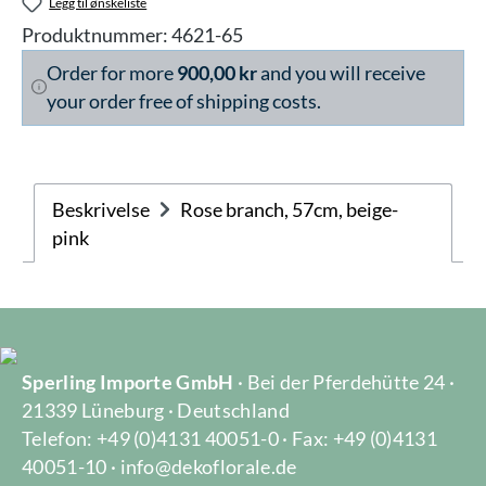
Legg til ønskeliste
Produktnummer:
4621-65
Order for more
900,00 kr
and you will receive
your order free of shipping costs.
Beskrivelse
Rose branch, 57cm, beige-
pink
Sperling Importe GmbH
· Bei der Pferdehütte 24 ·
21339 Lüneburg · Deutschland
Telefon: +49 (0)4131 40051-0 · Fax: +49 (0)4131
40051-10 · info@dekoflorale.de