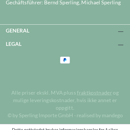
Gechäftsführer: Bernd Sperling, Michael Sperling
GENERAL
LEGAL
Alle priser ekskl. MVA pluss
fraktkostnader
og
mulige leveringskostnader, hvis ikke annet er
oppgitt.
© by Sperling Importe GmbH - realised by mandego
Dette nettstedet bruker informasjonskapsler for å sikre