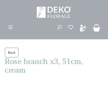
ovedinnhold
Du har 0 ønskelis
Back
Rose branch x3, 51cm,
cream
Hopp over bildegalleri