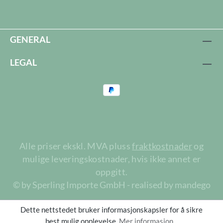
GENERAL
LEGAL
Alle priser ekskl. MVA pluss
fraktkostnader
og
mulige leveringskostnader, hvis ikke annet er
oppgitt.
© by Sperling Importe GmbH - realised by mandego
Dette nettstedet bruker informasjonskapsler for å sikre
best mulig opplevelse.
Mer informasjon...