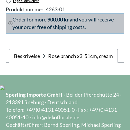
Legg til ønskeliste
Produktnummer:
4263-01
Order for more
900,00 kr
and you will receive
your order free of shipping costs.
Beskrivelse
Rose branch x3, 51cm, cream
Sperling Importe GmbH
· Bei der Pferdehütte 24 ·
21339 Lüneburg · Deutschland
Telefon: +49 (0)4131 40051-0 · Fax: +49 (0)4131
40051-10 · info@dekoflorale.de
Gechäftsführer: Bernd Sperling, Michael Sperling